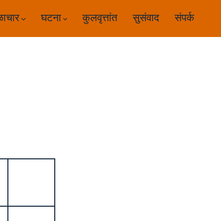
ळाचार
घटना
कुलवृत्तांत
सुसंवाद
संपर्क