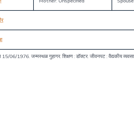
क
Mother: Unspecified
Spouse
ीर
षा
 15/06/1976. जन्मस्थळ गुहागर. शिक्षण : डॉक्टर. जीवनपट : वैद्यकीय व्यवसा