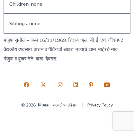
Children: none
Siblings: none
मंजुषा सुनील – जन्म 16/11/1969. शिक्षण : एल. सी. ई. एच. जीवनपट :
वैद्यकीय व्यवसाय, वाचन व पेंटिंगची आवड. नृत्याचे ज्ञान. माहेरचे नाव :
मंजुषा मधुकर नेने, वाडा, देवगड.
Open
Open
Open
Open
Open
Open
Facebook
X
Instagram
LinkedIn
Pinterest
YouTube
© 2026
चित्पावन आठवले फाउंडेशन
Privacy Policy
in
in
in
in
in
in
a
a
a
a
a
a
new
new
new
new
new
new