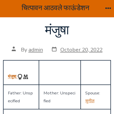
Skip
चित्पावन आठवले फाऊंडेशन
to
M
content
मंजुषा
Post
Post
By
admin
October 20, 2022
date
author
मंजुषा
Father: Unsp
Mother: Unspeci
Spouse:
ecified
fied
सुनील