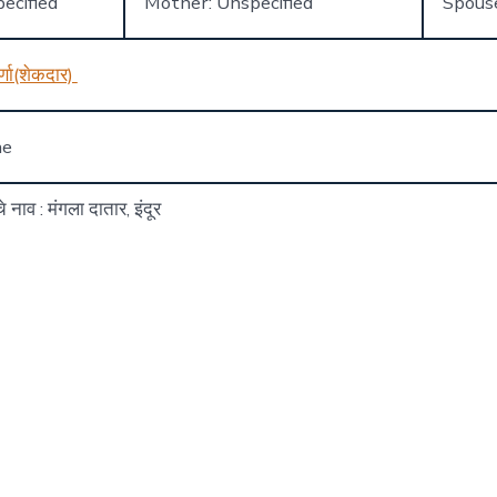
ecified
Mother: Unspecified
Spous
र्णा(शेकदार)
ne
चे नाव : मंगला दातार, इंदूर