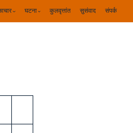
ळाचार
घटना
कुलवृत्तांत
सुसंवाद
संपर्क