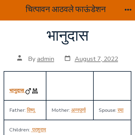
Skip
चित्पावन आठवले फाऊंडेशन
to
M
content
भानुदास
Post
Post
By
admin
August 7, 2022
date
author
भानुदास
Father:
विष्णू
Mother:
अन्नपूर्णा
Spouse:
रमा
Children:
परशुराम