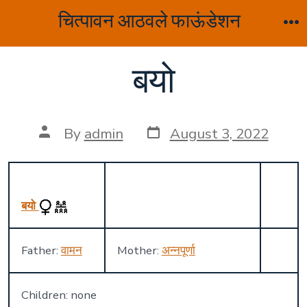
Skip
चित्पावन आठवले फाऊंडेशन
to
M
content
बयो
Post
Post
By
admin
August 3, 2022
date
author
बयो
Father:
वामन
Mother:
अन्नपूर्णा
Children: none