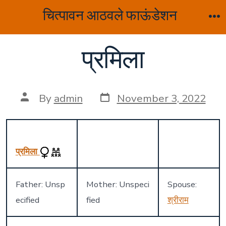
Skip
चित्पावन आठवले फाऊंडेशन
to
M
content
प्रमिला
Post
Post
By
admin
November 3, 2022
date
author
प्रमिला
Father: Unsp
Mother: Unspeci
Spouse:
ecified
fied
श्रीराम