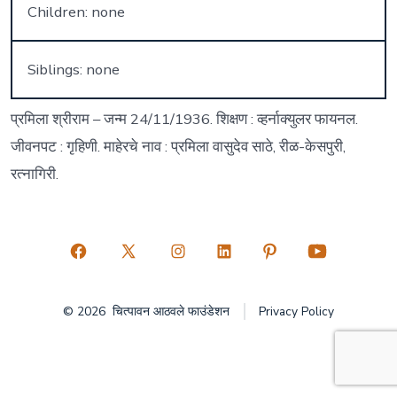
Children: none
Siblings: none
प्रमिला श्रीराम – जन्म 24/11/1936. शिक्षण : व्हर्नाक्युलर फायनल.
जीवनपट : गृहिणी. माहेरचे नाव : प्रमिला वासुदेव साठे, रीळ-केसपुरी,
रत्नागिरी.
Open
Open
Open
Open
Open
Open
Facebook
X
Instagram
LinkedIn
Pinterest
YouTube
© 2026
चित्पावन आठवले फाउंडेशन
Privacy Policy
in
in
in
in
in
in
a
a
a
a
a
a
new
new
new
new
new
new