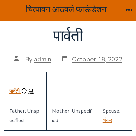
Skip
चित्पावन आठवले फाऊंडेशन
to
M
content
पार्वती
Post
Post
By
admin
October 18, 2022
date
author
पार्वती
Father: Unsp
Mother: Unspecif
Spouse:
ecified
ied
शंकर