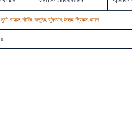
ecified
Mother: Unspecified
Spouse:
,
दुर्गा
,
गोपाळ
,
गोविंद
,
वासुदेव
,
सुंदरराव
,
केशव
,
त्रिंबक
,
वामन
ne