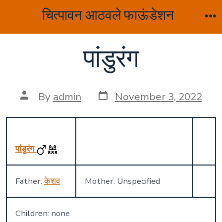
Skip
चित्पावन आठवले फाऊंडेशन
to
M
content
पांडुरंग
Post
Post
By
admin
November 3, 2022
date
author
पांडुरंग
Father:
केशव
Mother: Unspecified
Children: none