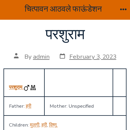
Skip
चित्पावन आठवले फाऊंडेशन
to
M
content
परशुराम
Post
Post
By
admin
February 3, 2023
date
author
परशुराम
Father:
हरी
Mother: Unspecified
Children:
मुलगी
,
हरी
,
विष्णू