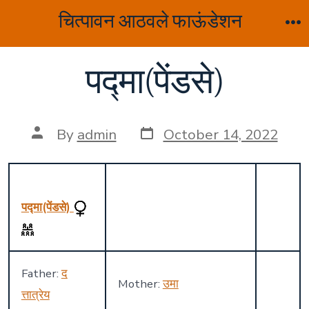
Skip
चित्पावन आठवले फाऊंडेशन
to
M
content
पद्मा(पेंडसे)
Post
Post
By
admin
October 14, 2022
date
author
पद्मा(पेंडसे)
Father:
द
Mother:
उमा
त्तात्रेय