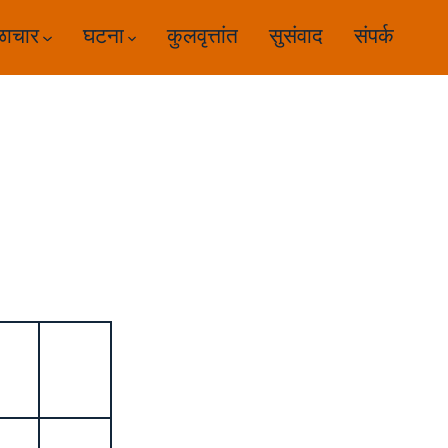
ळाचार
घटना
कुलवृत्तांत
सुसंवाद
संपर्क