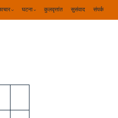
ळाचार
घटना
कुलवृत्तांत
सुसंवाद
संपर्क