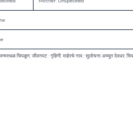
ecified
Mother: Unspecified
one
ne
– जन्मस्थळ चिपळूण. जीवनपट : गृहिणी. माहेरचे नाव : सुलोचना अच्युत देवधर, चि