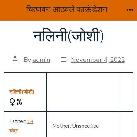
Skip
चित्पावन आठवले फाऊंडेशन
to
M
content
नलिनी(जोशी)
Post
Post
By
admin
November 4, 2022
date
author
नलिनी(जोशी)
Father:
राम
Mother: Unspecified
चंद्र