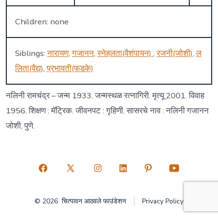
Children: none
Siblings:
नारायण
,
गजानन
,
स्नेहलता(वैशंपायन)
,
रजनी(जोशी)
,
ल
लिता(वैद्य)
,
प्रभावती(फडके)
नलिनी रामचंद्र – जन्म 1933. जन्मस्थळ रत्नागिरी. मृत्यू 2001. विवाह
1956. शिक्षण : मॅट्रिक. जीवनपट : गृहिणी. सासरचे नाव : नलिनी गजानन
जोशी, पुणे.
Open
Open
Open
Open
Open
Open
Facebook
X
Instagram
LinkedIn
Pinterest
YouTube
© 2026
चित्पावन आठवले फाउंडेशन
Privacy Policy
in
in
in
in
in
in