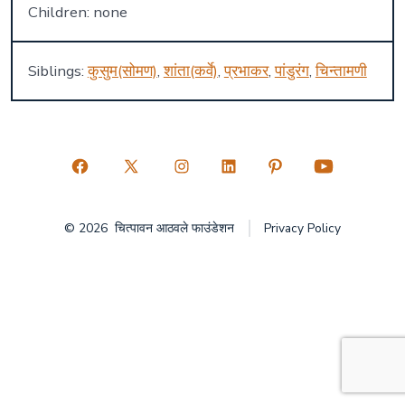
Children: none
Siblings:
कुसुम(सोमण)
,
शांता(कर्वे)
,
प्रभाकर
,
पांडुरंग
,
चिन्तामणी
Open
Open
Open
Open
Open
Open
Facebook
X
Instagram
LinkedIn
Pinterest
YouTube
© 2026
चित्पावन आठवले फाउंडेशन
Privacy Policy
in
in
in
in
in
in
a
a
a
a
a
a
new
new
new
new
new
new
tab
tab
tab
tab
tab
tab