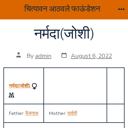
Skip
चित्पावन आठवले फाऊंडेशन
to
M
content
नर्मदा(जोशी)
Post
Post
By
admin
August 6, 2022
date
author
नर्मदा(जोशी)
Father:
वैजनाथ
Mother:
पार्वती