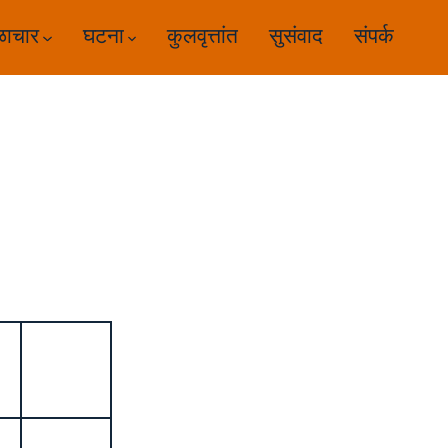
ळाचार
घटना
कुलवृत्तांत
सुसंवाद
संपर्क