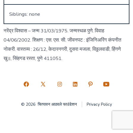
Siblings: none
नरेंद्र विश्वास – जन्म 31/03/1975. जन्मस्थळ पुणे. विवाह
04/06/2002. शिक्षण : एस. एस. सी. जीवनपट : इंजिनिअरिंग कंपनीत
नोकरी. वास्तव्य : 26/12, केदारनगरी, दुसरा मजला, विठ्ठलवाडी, हिंगणे
खु॥, सिंहगड रस्ता, पुणे 411051.
Open
Open
Open
Open
Open
Open
Facebook
X
Instagram
LinkedIn
Pinterest
YouTube
© 2026
चित्पावन आठवले फाउंडेशन
Privacy Policy
in
in
in
in
in
in
a
a
a
a
a
a
new
new
new
new
new
new