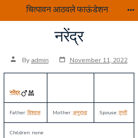
Skip
चित्पावन आठवले फाऊंडेशन
to
M
content
नरेंद्र
Post
Post
By
admin
November 11, 2022
date
author
नरेंद्र
Father:
विश्वास
Mother:
अनुराधा
Spouse:
तृप्ती
Children: none