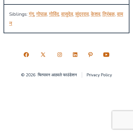
Siblings:
गंगू
,
गोपाळ
,
गोविंद
,
वासुदेव
,
सुंदरराव
,
केशव
,
त्रिंबक
,
वाम
न
Open
Open
Open
Open
Open
Open
Facebook
X
Instagram
LinkedIn
Pinterest
YouTube
© 2026
चित्पावन आठवले फाउंडेशन
Privacy Policy
in
in
in
in
in
in
a
a
a
a
a
a
new
new
new
new
new
new
tab
tab
tab
tab
tab
tab