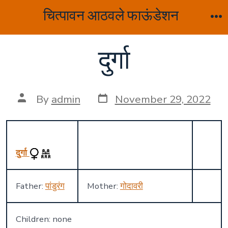
Skip
चित्पावन आठवले फाऊंडेशन
to
M
content
दुर्गा
Post
Post
By
admin
November 29, 2022
date
author
दुर्गा
Father:
पांडुरंग
Mother:
गोदावरी
Children: none