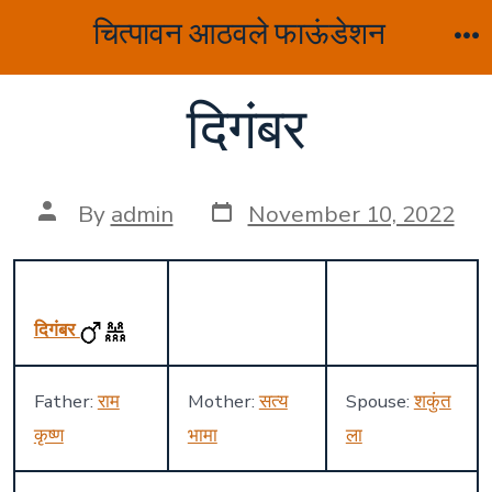
Skip
चित्पावन आठवले फाऊंडेशन
to
M
content
दिगंबर
Post
Post
By
admin
November 10, 2022
date
author
दिगंबर
Father:
राम
Mother:
सत्य
Spouse:
शकुंत
कृष्ण
भामा
ला