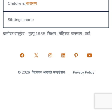
Children:
नारायण
Siblings: none
दामोदर वासुदेव – मृत्यू 1935. शिक्षण : मॅट्रिक. वास्तव्य : वर्धा.
Open
Open
Open
Open
Open
Open
Facebook
X
Instagram
LinkedIn
Pinterest
YouTube
© 2026
चित्पावन आठवले फाउंडेशन
Privacy Policy
in
in
in
in
in
in
a
a
a
a
a
a
new
new
new
new
new
new
tab
tab
tab
tab
tab
tab