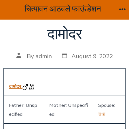
Skip
चित्पावन आठवले फाऊंडेशन
to
M
content
दामोदर
Post
Post
By
admin
August 9, 2022
date
author
दामोदर
Father: Unsp
Mother: Unspecifi
Spouse:
ecified
ed
राधा