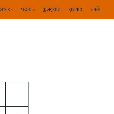
ळाचार
घटना
कुलवृत्तांत
सुसंवाद
संपर्क