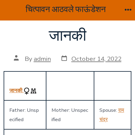
Skip
चित्पावन आठवले फाऊंडेशन
to
M
content
जानकी
Post
Post
By
admin
October 14, 2022
date
author
जानकी
Father: Unsp
Mother: Unspec
Spouse:
राम
ecified
ified
चंद्र