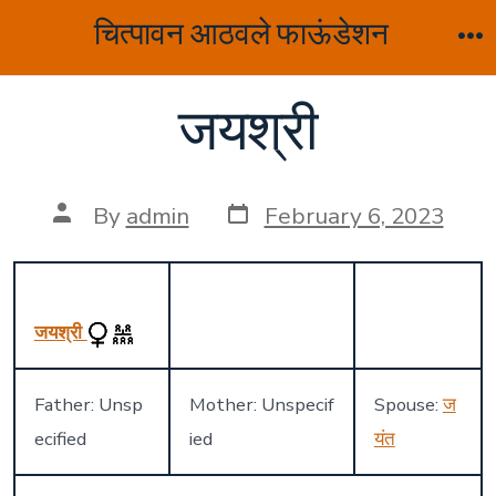
Skip
चित्पावन आठवले फाऊंडेशन
to
M
content
जयश्री
Post
Post
By
admin
February 6, 2023
date
author
जयश्री
Father: Unsp
Mother: Unspecif
Spouse:
ज
ecified
ied
यंत