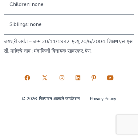
Children: none
Siblings: none
जयश्री जयंत – जन्म 20/11/1942. मृत्यू 20/6/2004. शिक्षण एस. एस.
सी. माहेरचे नाव : मंदाकिनी विनायक सावरकर, पेण.
Open
Open
Open
Open
Open
Open
Facebook
X
Instagram
LinkedIn
Pinterest
YouTube
© 2026
चित्पावन आठवले फाउंडेशन
Privacy Policy
in
in
in
in
in
in
a
a
a
a
a
a
new
new
new
new
new
new
tab
tab
tab
tab
tab
tab