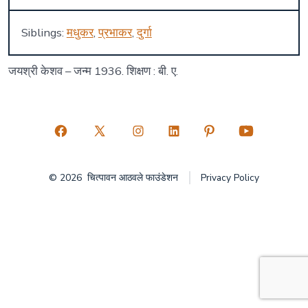
Siblings:
मधुकर
,
प्रभाकर
,
दुर्गा
जयश्री केशव – जन्म 1936. शिक्षण : बी. ए.
Open
Open
Open
Open
Open
Open
Facebook
X
Instagram
LinkedIn
Pinterest
YouTube
© 2026
चित्पावन आठवले फाउंडेशन
Privacy Policy
in
in
in
in
in
in
a
a
a
a
a
a
new
new
new
new
new
new
tab
tab
tab
tab
tab
tab