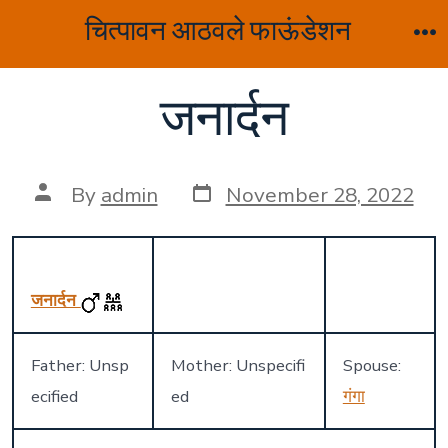
Skip
चित्पावन आठवले फाऊंडेशन
to
M
content
जनार्दन
Post
Post
By
admin
November 28, 2022
date
author
जनार्दन
Father: Unsp
Mother: Unspecifi
Spouse:
ecified
ed
गंगा