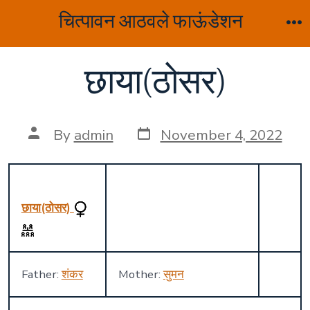
Skip
चित्पावन आठवले फाऊंडेशन
to
M
content
छाया(ठोसर)
Post
Post
By
admin
November 4, 2022
date
author
छाया(ठोसर)
Father:
शंकर
Mother:
सुमन