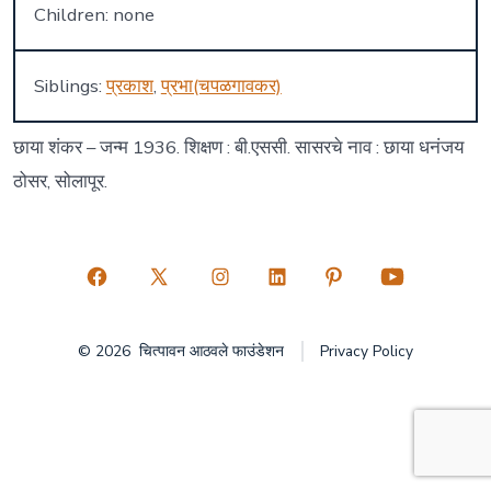
Children: none
Siblings:
प्रकाश
,
प्रभा(चपळगावकर)
छाया शंकर – जन्म 1936. शिक्षण : बी.एससी. सासरचे नाव : छाया धनंजय
ठोसर, सोलापूर.
Open
Open
Open
Open
Open
Open
Facebook
X
Instagram
LinkedIn
Pinterest
YouTube
© 2026
चित्पावन आठवले फाउंडेशन
Privacy Policy
in
in
in
in
in
in
a
a
a
a
a
a
new
new
new
new
new
new
tab
tab
tab
tab
tab
tab