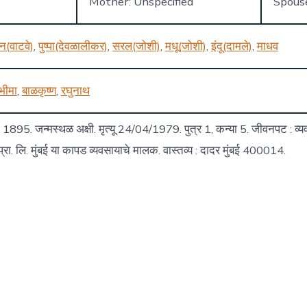
Mother: Unspecified
Spous
न(वाटवे)
,
पुष्पा(देवळालीकर)
,
सरल(जोशी)
,
मधू(जोशी)
,
इंदू(दामले)
,
माधव
भीमा
,
बाळकृष्ण
,
रघुनाथ
 1895. जन्मस्थळ अक्षी. मृत्यू 24/04/1979. पुत्र 1, कन्या 5. जीवनपट : व
रा. लि. मुंबई या कापड व्यवसायाचे मालक. वास्तव्य : दादर मुंबई 400014.