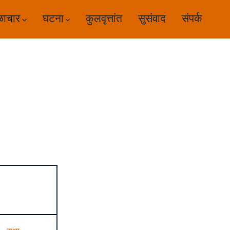
ळाचार
घटना
कुलवृत्तांत
सुसंवाद
संपर्क