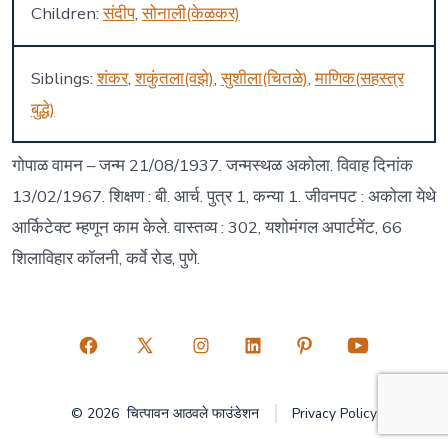
Children:
संदीप
,
सोनाली(केळकर)
Siblings:
शंकर
,
शकुंतला(वझे)
,
सुशीला(चितळे)
,
माणिक(सहस्त्र
बुद्धे)
गोपाळ वामन – जन्म 21/08/1937. जन्मस्थळ अकोला. विवाह दिनांक
13/02/1967. शिक्षण : बी. आर्च. पुत्र 1, कन्या 1. जीवनपट : अकोला येथे
आर्किटेक्ट म्हणून काम केले. वास्तव्य : 302, यशोमंगल अपार्टमेंट, 66
शिलाविहार कॉलनी, कर्वे रोड, पुणे.
Open
Open
Open
Open
Open
Open
Facebook
X
Instagram
LinkedIn
Pinterest
YouTube
© 2026
चित्पावन आठवले फाउंडेशन
Privacy Policy
in
in
in
in
in
in