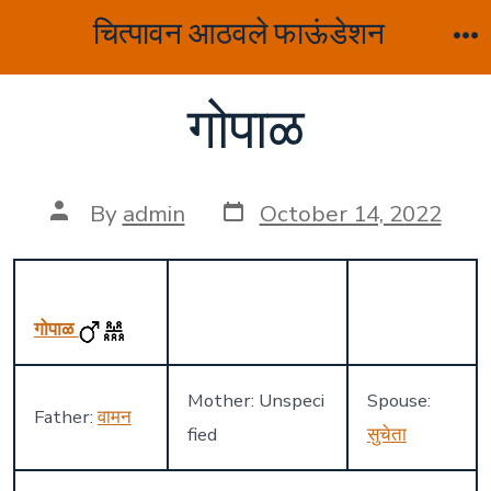
Skip
चित्पावन आठवले फाऊंडेशन
to
M
content
गोपाळ
Post
Post
By
admin
October 14, 2022
date
author
गोपाळ
Mother: Unspeci
Spouse:
Father:
वामन
fied
सुचेता