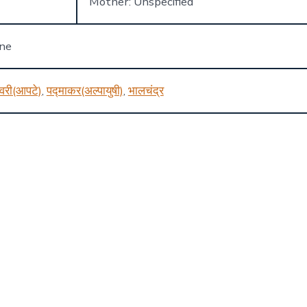
Mother: Unspecified
one
वरी(आपटे)
,
पद्माकर(अल्पायुषी)
,
भालचंद्र