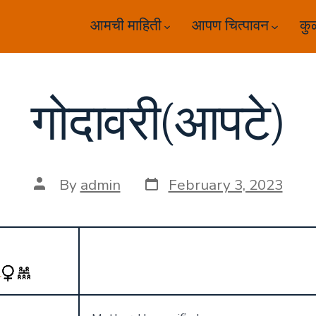
आमची माहिती
आपण चित्पावन
कु
गोदावरी(आपटे)
Post
Post
By
admin
February 3, 2023
date
author
)