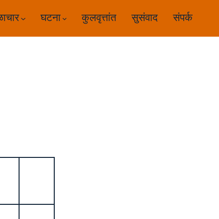
ळाचार
घटना
कुलवृत्तांत
सुसंवाद
संपर्क