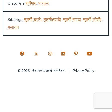
Children:
श्रीपाद
,
भास्कर
Siblings:
मुलगी(छत्रे)
,
मुलगी(काळे)
,
मुलगी(बापट)
,
मुलगी(जोशी)
,
गजानन
Open
Open
Open
Open
Open
Open
Facebook
X
Instagram
LinkedIn
Pinterest
YouTube
© 2026
चित्पावन आठवले फाउंडेशन
Privacy Policy
in
in
in
in
in
in
a
a
a
a
a
a
new
new
new
new
new
new
tab
tab
tab
tab
tab
tab