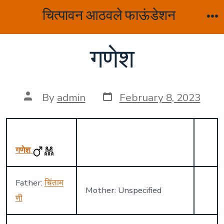
Skip
चित्पावन आठवले फाऊंडेशन
to
M
content
गणेश
Post
Post
By
admin
February 8, 2023
date
author
गणेश
Father:
चिंताम
Mother: Unspecified
णी