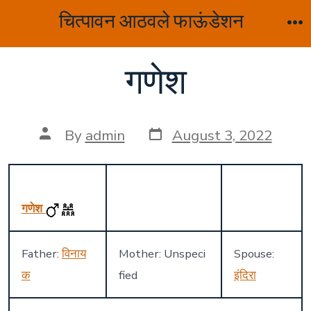
Skip
चित्पावन आठवले फाऊंडेशन
to
M
content
गणेश
Post
Post
By
admin
August 3, 2022
date
author
गणेश
Father:
विनाय
Mother: Unspeci
Spouse:
क
fied
इंदिरा