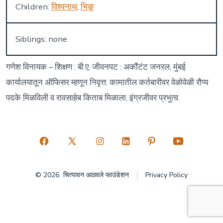
Children:
विश्वनाथ
,
भिकू
Siblings: none
गणेश विनायक – शिक्षण : बी.ए. जीवनपट : अकौंटंट जनरल, मुंबई
कार्यालयातून ऑफिसर म्हणून निवृत्त. कामातील कर्तबारीवर वेळोवेळी रौप्य
पदके मिळविली व रावसाहेब किताब मिळाला, इंग्रजीवर प्रभुत्व.
Open
Open
Open
Open
Open
Open
Facebook
X
Instagram
LinkedIn
Pinterest
YouTube
© 2026
चित्पावन आठवले फाउंडेशन
Privacy Policy
in
in
in
in
in
in
a
a
a
a
a
a
new
new
new
new
new
new