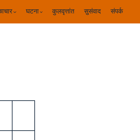
ळाचार
घटना
कुलवृत्तांत
सुसंवाद
संपर्क