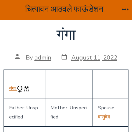
Skip
चित्पावन आठवले फाऊंडेशन
to
M
content
गंगा
Post
Post
By
admin
August 11, 2022
date
author
गंगा
Father: Unsp
Mother: Unspeci
Spouse:
ecified
fied
वासुदेव