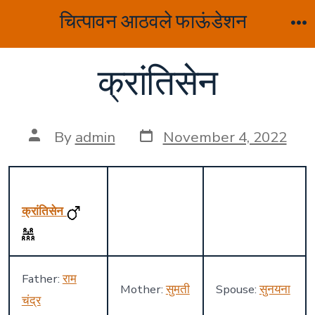
Skip
चित्पावन आठवले फाऊंडेशन
to
M
content
क्रांतिसेन
Post
Post
By
admin
November 4, 2022
date
author
क्रांतिसेन
Father:
राम
Mother:
सुमती
Spouse:
सुनयना
चंद्र