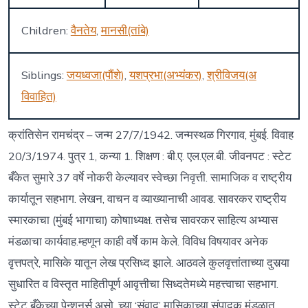
Children:
वैनतेय
,
मानसी(तांबे)
Siblings:
जयध्वजा(पौंशे)
,
यशप्रभा(अभ्यंकर)
,
श्रीविजय(अ
विवाहित)
क्रांतिसेन रामचंद्र – जन्म 27/7/1942. जन्मस्थळ गिरगाव, मुंबई. विवाह
20/3/1974. पुत्र 1, कन्या 1. शिक्षण : बी.ए. एल.एल.बी. जीवनपट : स्टेट
बँकेत सुमारे 37 वर्षे नोकरी केल्यावर स्वेच्छा निवृत्ती. सामाजिक व राष्ट्रीय
कार्यातून सहभाग. लेखन, वाचन व व्याख्यानाची आवड. सावरकर राष्ट्रीय
स्मारकाचा (मुंबई भागाचा) कोषााध्यक्ष. तसेच सावरकर साहित्य अभ्यास
मंडळाचा कार्यवाह.म्हणून काही वर्षे काम केले. विविध विषयावर अनेक
वृत्तपत्रे, मासिके यातून लेख प्रसिध्द झाले. आठवले कुलवृत्तांताच्या दुसर्‍या
सुधारित व विस्तृत माहितीपूर्ण आवृत्तीचा सिध्दतेमध्ये महत्त्वाचा सहभाग.
स्टेट बँकेच्या पेन्शनर्स असो. च्या ‘संवाद’ मासिकाच्या संपादक मंडळात