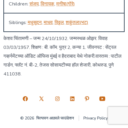
Children:
संजय
,
विनायक
,
मनीषा(गोरे)
Siblings:
मधुसूदन
,
माधव
,
विठ्ठल
,
शकुंतला(भट)
केशव चिंतामणी – जन्म 24/10/1932. जन्मस्थळ ओझर. विवाह
03/03/1957. शिक्षण : बी. कॉम. पुत्र 2, कन्या 1. जीवनपट : सेंट्रल
गव्हर्नमेंटच्या ऑडिट ऑफिस मुंबई व हैदराबाद येथे नोकरी.वास्तव्य : पाटील
गार्डन, फ्लॅट नं. बी-2, तेजस सोसायटीच्या हॉल शेजारी, कोथरुड, पुणे
411038.
Open
Open
Open
Open
Open
Open
Facebook
X
Instagram
LinkedIn
Pinterest
YouTube
© 2026
चित्पावन आठवले फाउंडेशन
Privacy Policy
in
in
in
in
in
in