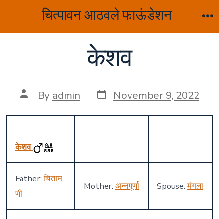
Skip
चित्पावन आठवले फाऊंडेशन
to
M
content
केशव
Post
Post
By
admin
November 9, 2022
date
author
केशव
Father:
चिंताम
Mother:
अन्नपूर्णा
Spouse:
मंगला
णी