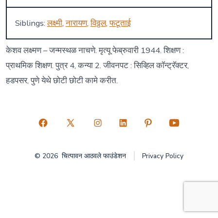
Siblings:
लक्ष्मी
,
नारायण
,
विठ्ठल
,
फटूताई
केशव लक्ष्मण – जन्मस्थळ नाचणे. मृत्यू फेब्रुवारी 1944. शिक्षण :
प्राथमिक शिक्षण. पुत्र 4, कन्या 2. जीवनपट : सिव्हिल कॉन्ट्रॅक्टर,
हडपसर, पुणे येथे छोटी छोटी कामे करीत.
Open
Open
Open
Open
Open
Open
Facebook
X
Instagram
LinkedIn
Pinterest
YouTube
© 2026
चित्पावन आठवले फाउंडेशन
Privacy Policy
in
in
in
in
in
in
a
a
a
a
a
a
new
new
new
new
new
new
tab
tab
tab
tab
tab
tab