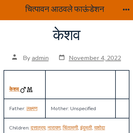
Skip
चित्पावन आठवले फाऊंडेशन
to
M
content
केशव
Post
Post
By
admin
November 4, 2022
date
author
केशव
Father:
लक्ष्मण
Mother: Unspecified
Children:
दत्तात्रय
,
नारायण
,
चिंतामणी
,
इंदुमती
,
यशोदा