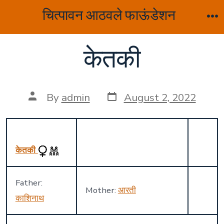
Skip
चित्पावन आठवले फाऊंडेशन
to
M
content
केतकी
Post
Post
By
admin
August 2, 2022
date
author
केतकी
Father:
Mother:
आरती
काशिनाथ