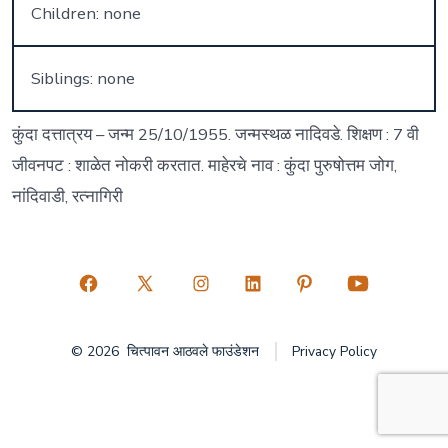
Children: none
Siblings: none
कुंदा दत्तात्रय – जन्म 25/10/1955. जन्मस्थळ नादिवडे. शिक्षण : 7 वी
जीवनपट : शाळेत नोकरी करतात. माहेरचे नाव : कुंदा पुरुषोत्तम जोग,
नांदिवाडी, रत्नागिरी
Open
Open
Open
Open
Open
Open
Facebook
X
Instagram
LinkedIn
Pinterest
YouTube
© 2026
चित्पावन आठवले फाउंडेशन
Privacy Policy
in
in
in
in
in
in
a
a
a
a
a
a
new
new
new
new
new
new