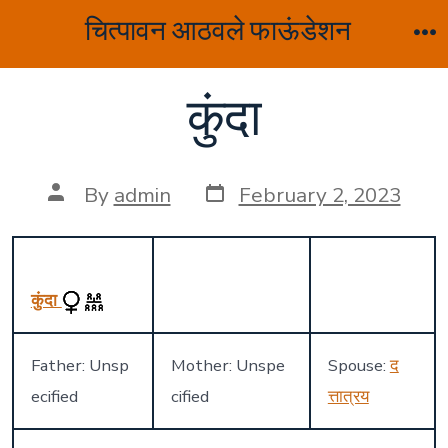
Skip
चित्पावन आठवले फाऊंडेशन
to
M
content
कुंदा
Post
Post
By
admin
February 2, 2023
date
author
कुंदा
Father: Unsp
Mother: Unspe
Spouse:
द
ecified
cified
त्तात्रय