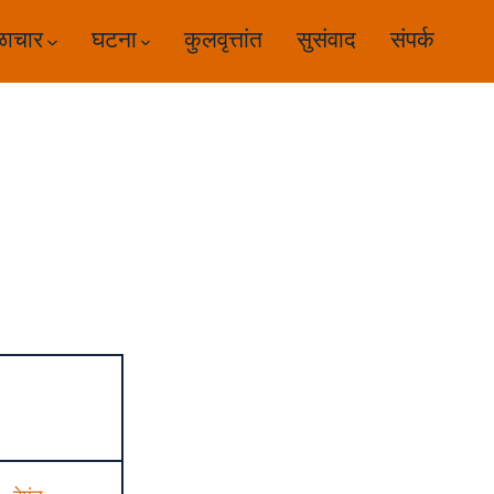
ळाचार
घटना
कुलवृत्तांत
सुसंवाद
संपर्क