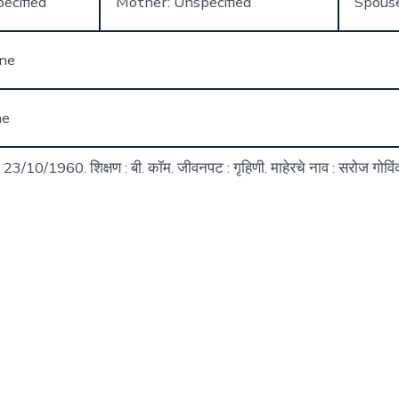
ecified
Mother: Unspecified
Spous
one
ne
म 23/10/1960. शिक्षण : बी. कॉम. जीवनपट : गृहिणी. माहेरचे नाव : सरोज गोव