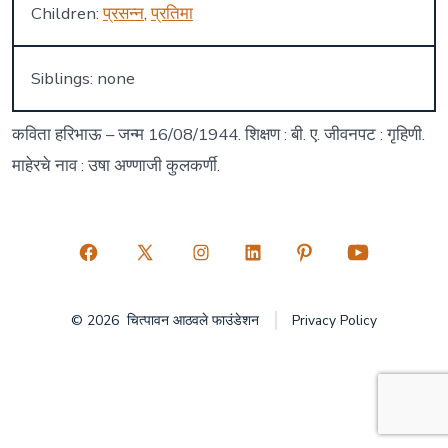
Children:
प्रसन्न
,
प्रतिमा
Siblings: none
कविता हरिभाऊ – जन्म 16/08/1944. शिक्षण : बी. ए. जीवनपट : गृहिणी.
माहेरचे नाव : उषा अण्णाजी कुलकर्णी.
Open
Open
Open
Open
Open
Open
Facebook
X
Instagram
LinkedIn
Pinterest
YouTube
© 2026
चित्पावन आठवले फाउंडेशन
Privacy Policy
in
in
in
in
in
in
a
a
a
a
a
a
new
new
new
new
new
new
tab
tab
tab
tab
tab
tab