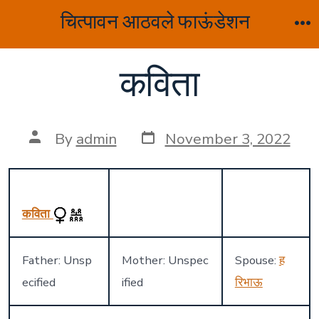
Skip
चित्पावन आठवले फाऊंडेशन
to
M
content
कविता
Post
Post
By
admin
November 3, 2022
date
author
कविता
Father: Unsp
Mother: Unspec
Spouse:
ह
ecified
ified
रिभाऊ