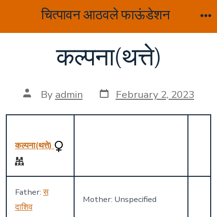
Skip
चित्पावन आठवले फाऊंडेशन
to
M
content
कल्पना(थत्ते)
Post
Post
By
admin
February 2, 2023
date
author
कल्पना(थत्ते)
Father:
स
Mother: Unspecified
दाशिव