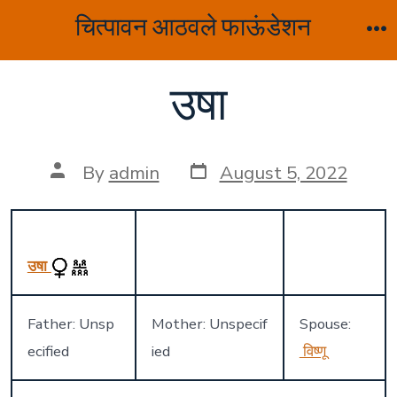
Skip
चित्पावन आठवले फाऊंडेशन
to
M
content
उषा
Post
Post
By
admin
August 5, 2022
date
author
उषा
Father: Unsp
Mother: Unspecif
Spouse:
ecified
ied
विष्णू