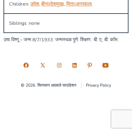
Children:
उमेश
,
बीना(देशमुख)
,
मिता(अगरवाल)
Siblings: none
उषा विष्णू – जन्म 8/7/1933. जन्मस्थळ पुणे. शिक्षण : बी. ए., बी. कॉम.
Open
Open
Open
Open
Open
Open
Facebook
X
Instagram
LinkedIn
Pinterest
YouTube
© 2026
चित्पावन आठवले फाउंडेशन
Privacy Policy
in
in
in
in
in
in
a
a
a
a
a
a
new
new
new
new
new
new
tab
tab
tab
tab
tab
tab