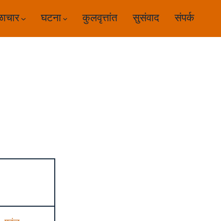
ळाचार
घटना
कुलवृत्तांत
सुसंवाद
संपर्क