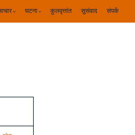
ळाचार
घटना
कुलवृत्तांत
सुसंवाद
संपर्क