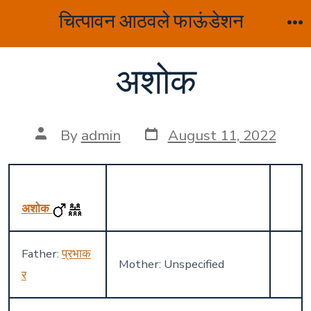
Skip
चित्पावन आठवले फाऊंडेशन
to
M
content
अशोक
Post
Post
By
admin
August 11, 2022
date
author
अशोक
Father:
प्रभाक
Mother: Unspecified
र