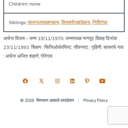
Children: none
Siblings:
साधना(मावळणकर)
,
विभावरी(खांडेकर)
,
निशिगंधा
अर्चना विजय – जन्म 19/11/1970. जन्मस्थळ नागपूर. विवाह दिनांक
23/11/1993. शिक्षण : फिजिओथेरपिस्ट. जीवनपट : गृहिणी. सासरचे नाव
: अर्चना अजित शहाणे, गोरेगाव
Open
Open
Open
Open
Open
Open
Facebook
X
Instagram
LinkedIn
Pinterest
YouTube
© 2026
चित्पावन आठवले फाउंडेशन
Privacy Policy
in
in
in
in
in
in
a
a
a
a
a
a
new
new
new
new
new
new