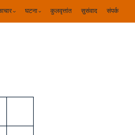
ळाचार
घटना
कुलवृत्तांत
सुसंवाद
संपर्क