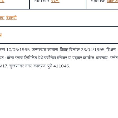
नाथ
Mother:
वंदना
Spouse:
क्षितिज
ानदा
,
देवश्री
य
न्म 10/05/1965. जन्मस्थळ सातारा. विवाह दिनांक 23/04/1995. शिक्षण : बी
 : कॅना ग्लास लिमिटेड येथे पर्सोनेल मॅनेजर या पदावर कार्यरत. वास्तव्य : फ्लॅ
14/17, सुखसागर नगर, कात्रज, पुणे 411046.