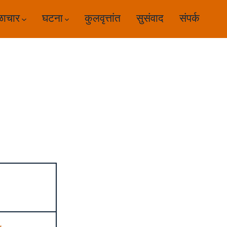
ळाचार
घटना
कुलवृत्तांत
सुसंवाद
संपर्क